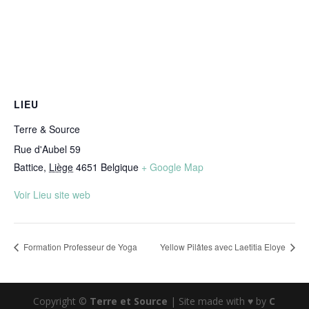
LIEU
Terre & Source
Rue d'Aubel 59
Battice
,
Liège
4651
Belgique
+ Google Map
Voir Lieu site web
Formation Professeur de Yoga
Yellow Pilâtes avec Laetitia Eloye
Copyright ©
Terre et Source
| Site made with ♥ by
C