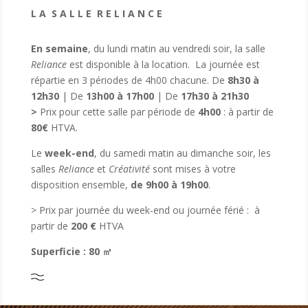
L A S A L L E R E L I A N C E
En semaine
, du lundi matin au vendredi soir, la salle
Reliance
est disponible à la location. La journée est
répartie en 3 périodes de 4h00 chacune.
De
8h30 à
12h30
|
De
13h00 à 17h00
|
De
17h30 à 21h30
>
Prix pour cette salle par période de
4h00
: à partir de
80€
HTVA.
Le
week-end
, du samedi matin au dimanche soir, les
salles
Reliance
et
Créativité
sont mises à votre
disposition ensemble,
de 9h00 à 19h00
.
> Prix
par journée
du week-end ou journée férié : à
partir de
200 €
HTVA
Superficie : 80
㎡